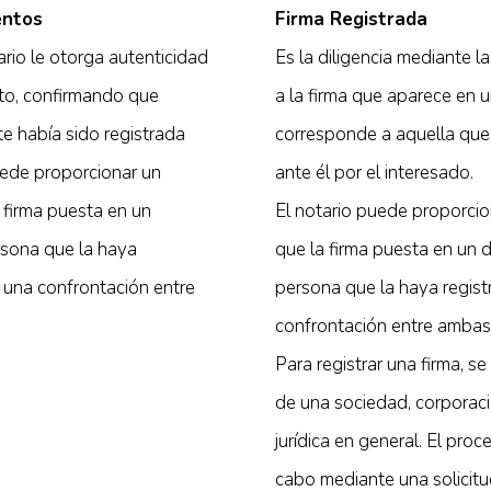
entos
Firma Registrada
tario le otorga autenticidad
Es la diligencia mediante la
to, confirmando que
a la firma que aparece en
e había sido registrada
corresponde a aquella que
puede proporcionar un
ante él por el interesado.
 firma puesta en un
El notario puede proporcio
rsona que la haya
que la firma puesta en un 
r una confrontación entre
persona que la haya regist
confrontación entre ambas 
Para registrar una firma, s
de una sociedad, corporac
jurídica en general. El proc
cabo mediante una solicitu